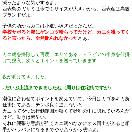
減ったような気がするよ。
西表島のガザミは今でもサイズが大きいから、西表産は高級
ブランドだよ。
子供の頃からカニは小遣い稼ぎだったんだ。
学校サボると親にゲンコツ喰らってたけど、カニを獲ってく
ると言ったら、全然叱られなかった
さぁ。
カニ網を掃除して再度、エサであるティラピアの半身を仕掛
けて投入。次々とポイントを巡っていきます
夜が明けてきました。
- だいぶ上流まできましたね（周りは住宅街ですが）
潮位に合わせてポイントを変えていて、今日はカゴを41カ所
仕掛けてある。テンポ良く進まないと。
カニってやつは行動範囲が狭くて砂利の中に隠れているんだ
けど、動きは素早い。
それに縄張り意識が強くカニ網のなかにオス同士が入ると相
手がバラバラになるまでやり合うから凄いよ。