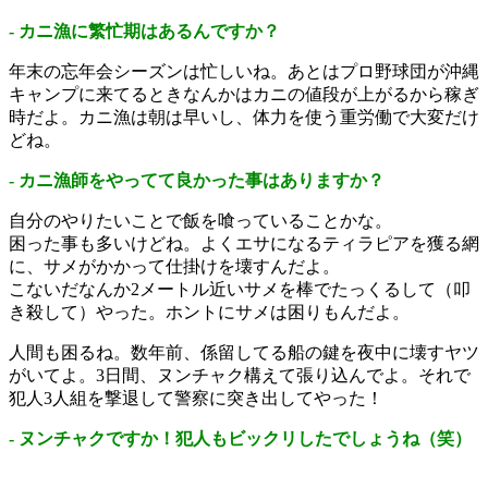
- カニ漁に繁忙期はあるんですか？
年末の忘年会シーズンは忙しいね。あとはプロ野球団が沖縄
キャンプに来てるときなんかはカニの値段が上がるから稼ぎ
時だよ。カニ漁は朝は早いし、体力を使う重労働で大変だけ
どね。
- カニ漁師をやってて良かった事はありますか？
自分のやりたいことで飯を喰っていることかな。
困った事も多いけどね。よくエサになるティラピアを獲る網
に、サメがかかって仕掛けを壊すんだよ。
こないだなんか2メートル近いサメを棒でたっくるして（叩
き殺して）やった。ホントにサメは困りもんだよ。
人間も困るね。数年前、係留してる船の鍵を夜中に壊すヤツ
がいてよ。3日間、ヌンチャク構えて張り込んでよ。それで
犯人3人組を撃退して警察に突き出してやった！
- ヌンチャクですか！犯人もビックリしたでしょうね（笑）