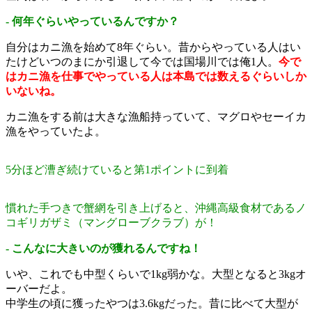
- 何年ぐらいやっているんですか？
自分はカニ漁を始めて8年ぐらい。昔からやっている人はい
たけどいつのまにか引退して今では国場川では俺1人。
今で
はカニ漁を仕事でやっている人は本島では数えるぐらいしか
いないね。
カニ漁をする前は大きな漁船持っていて、マグロやセーイカ
漁をやっていたよ。
5分ほど漕ぎ続けていると第1ポイントに到着
慣れた手つきで蟹網を引き上げると、沖縄高級食材であるノ
コギリガザミ（マングローブクラブ）が！
- こんなに大きいのが獲れるんですね！
いや、これでも中型くらいで1kg弱かな。大型となると3kgオ
ーバーだよ。
中学生の頃に獲ったやつは3.6kgだった。昔に比べて大型が