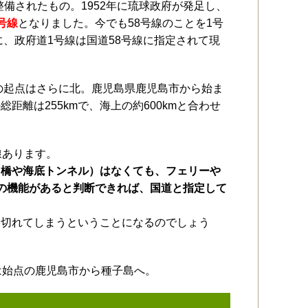
整備されたもの。1952年に琉球政府が発足し、
号線
となりました。今でも58号線のことを1号
に、政府道1号線は国道58号線に指定されて現
線の起点はさらに北。鹿児島県鹿児島市から始ま
離は255kmで、海上の約600kmと合わせ
線あります。
（橋や海底トンネル）はなくても、フェリーや
の機能があると判断できれば、国道と指定して
途切れてしまうということになるのでしょう
は始点の鹿児島市から種子島へ。