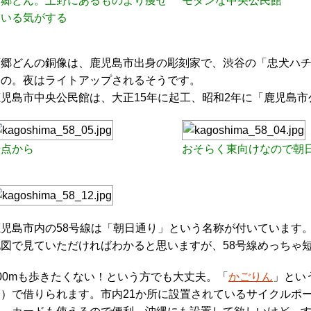
西郷どん。上野にあるものより痩せ
モダンな中央公民館
ている気がする
西郷どんの銅像は、鹿児島市出身の彫刻家で、渋谷の「忠犬ハチ
もの。夜はライトアップされるそうです。
鹿児島市中央公民館は、大正15年に起工、昭和2年に「鹿児島
始点から
おそらく東向けなので朝
鹿児島市内の58号線は「朝日通り」という名称が付いています
地図で見ていただければわかると思いますが、58号線めっちゃ短
00mも歩きたくない！という方でも大丈夫。「
かごりん
」とい
分）で借りられます。市内21か所に設置されているサイクルポ