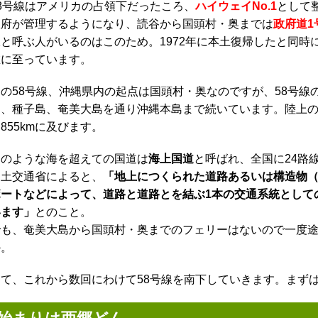
58号線はアメリカの占領下だったころ、
ハイウェイNo.1
として
政府が管理するようになり、読谷から国頭村・奥までは
政府道1
線と呼ぶ人がいるのはこのため。1972年に本土復帰したと同時
在に至っています。
この58号線、沖縄県内の起点は国頭村・奥なのですが、58号
、種子島、奄美大島を通り沖縄本島まで続いています。陸上の総距
855kmに及びます。
このような海を超えての国道は
海上国道
と呼ばれ、全国に24路
国土交通省によると、
「地上につくられた道路あるいは構造物
ボートなどによって、道路と道路とを結ぶ1本の交通系統として
います」
とのこと。
でも、奄美大島から国頭村・奥までのフェリーはないので一度
か。
さて、これから数回にわけて58号線を南下していきます。まず