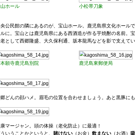
宝山ホール
小松帯刀象
中央公民館の隣にあるのが、宝山ホール。鹿児島県文化ホール
ールに。宝山とは鹿児島県にある西酒造が作る芋焼酎の名前。
家老として西郷隆盛、大久保利通、坂本龍馬などを影で支えて
西本願寺鹿児島別院
鹿児島東郵便局
西郷どんの顔ハメ。眉毛の位置を合わせましょう。あと黒豚に
健康マージャン。頭の体操（老化防止）に最適！
どういうことかというと、
賭けない
（お金）
飲まない
（お酒）