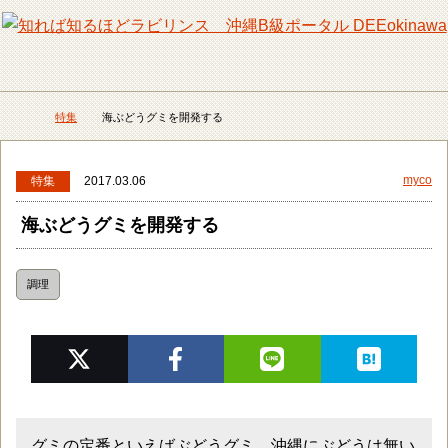
メニュー
検
特集
海ぶどうグミを開発する
DEEokinawaトップ
myco
特集
2017.03.06
海ぶどうグミを開発する
調理
グミの定番といえばぶどうグミ。沖縄にぶどうは無い