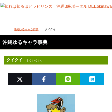
メニュー
検
沖縄ゆるキャラ辞典
クイクイ
DEEokinawaトップ
沖縄ゆるキャラ事典
クイクイ
[ くいくい ]