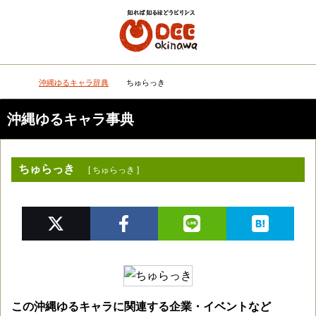
メニュー
検
沖縄ゆるキャラ辞典
ちゅらっき
DEEokinawaトップ
沖縄ゆるキャラ事典
ちゅらっき
[ ちゅらっき ]
この沖縄ゆるキャラに関連する企業・イベントなど