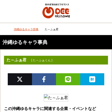
メニュー
検
沖縄ゆるキャラ辞典
た～ふぁ君
DEEokinawaトップ
沖縄ゆるキャラ事典
た～ふぁ君
[ た～ふぁくん ]
この沖縄ゆるキャラに関連する企業・イベントなど