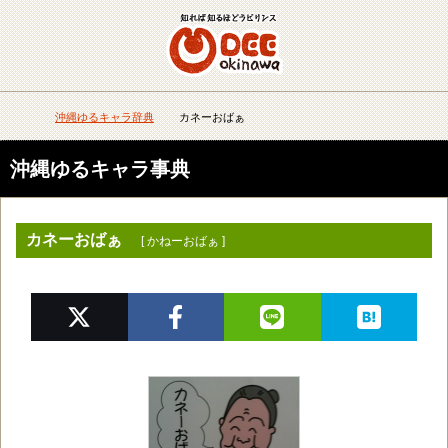
メニュー
検
沖縄ゆるキャラ辞典
カネーおばぁ
DEEokinawaトップ
沖縄ゆるキャラ事典
カネーおばぁ
[ かねーおばぁ ]