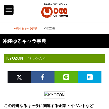
メニュー
検
沖縄ゆるキャラ辞典
KYOZON
DEEokinawaトップ
沖縄ゆるキャラ事典
KYOZON
[ キョウゾン ]
この沖縄ゆるキャラに関連する企業・イベントなど