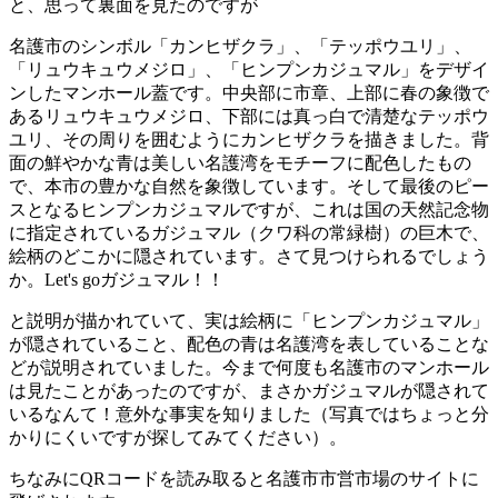
と、思って裏面を見たのですが
名護市のシンボル「カンヒザクラ」、「テッポウユリ」、
「リュウキュウメジロ」、「ヒンプンカジュマル」をデザイ
ンしたマンホール蓋です。中央部に市章、上部に春の象徴で
あるリュウキュウメジロ、下部には真っ白で清楚なテッポウ
ユリ、その周りを囲むようにカンヒザクラを描きました。背
面の鮮やかな青は美しい名護湾をモチーフに配色したもの
で、本市の豊かな自然を象徴しています。そして最後のピー
スとなるヒンプンカジュマルですが、これは国の天然記念物
に指定されているガジュマル（クワ科の常緑樹）の巨木で、
絵柄のどこかに隠されています。さて見つけられるでしょう
か。Let's goガジュマル！！
と説明が描かれていて、実は絵柄に「ヒンプンカジュマル」
が隠されていること、配色の青は名護湾を表していることな
どが説明されていました。今まで何度も名護市のマンホール
は見たことがあったのですが、まさかガジュマルが隠されて
いるなんて！意外な事実を知りました（写真ではちょっと分
かりにくいですが探してみてください）。
ちなみにQRコードを読み取ると名護市市営市場のサイトに