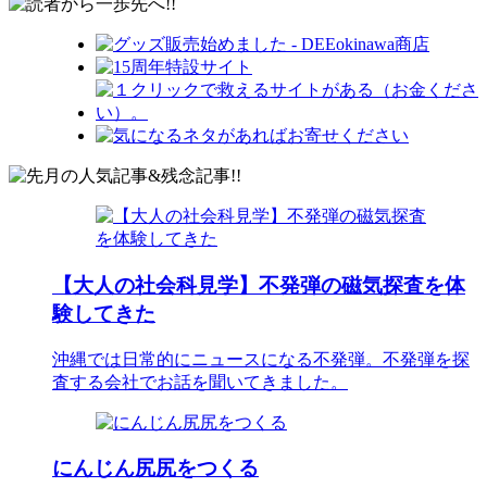
【大人の社会科見学】不発弾の磁気探査を体
験してきた
沖縄では日常的にニュースになる不発弾。不発弾を探
査する会社でお話を聞いてきました。
にんじん尻尻をつくる