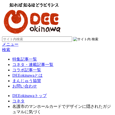
メニュー
検索
特集記事一覧
コネタ・連載記事一覧
コラボ記事一覧
DEEokinawaとは
まんじゅう協賛
お問い合わせ
DEEokinawaトップ
コネタ
名護市のマンホールカードでデザインに隠されたガジ
ュマルに気づく