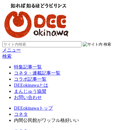
メニュー
検索
特集記事一覧
コネタ・連載記事一覧
コラボ記事一覧
DEEokinawaとは
まんじゅう協賛
お問い合わせ
DEEokinawaトップ
コネタ
内間公民館がワッフル格好いい