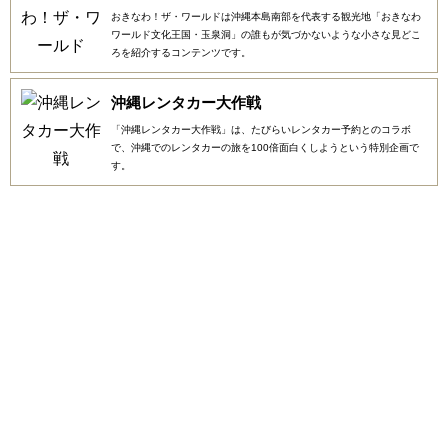
おきなわ！ザ・ワールドは沖縄本島南部を代表する観光地「おきなわ
ワールド文化王国・玉泉洞」の誰もが気づかないような小さな見どこ
ろを紹介するコンテンツです。
沖縄レンタカー大作戦
「沖縄レンタカー大作戦」は、たびらいレンタカー予約とのコラボ
で、沖縄でのレンタカーの旅を100倍面白くしようという特別企画で
す。