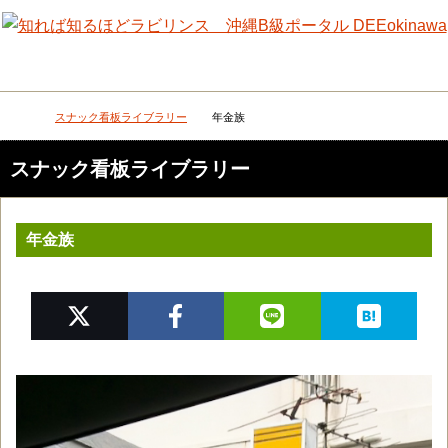
メニュー
検
スナック看板ライブラリー
年金族
DEEokinawaトップ
スナック看板ライブラリー
年金族