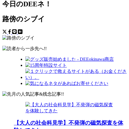
今日のDEEネ！
路傍のシブイ
【大人の社会科見学】不発弾の磁気探査を体