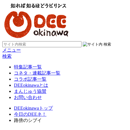
メニュー
検索
特集記事一覧
コネタ・連載記事一覧
コラボ記事一覧
DEEokinawaとは
まんじゅう協賛
お問い合わせ
DEEokinawaトップ
今日のDEEネ！
路傍のシブイ