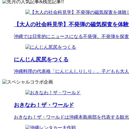
【大人の社会科見学】不発弾の磁気探査を体験
沖縄では日常的にニュースになる不発弾。不発弾を探査
にんじん尻尻をつくる
沖縄料理の代表格「にんじんしりしり」。子どもも大人
おきなわ！ザ・ワールド
おきなわ！ザ・ワールドは沖縄本島南部を代表する観光