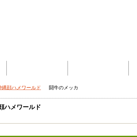
覧
コラボ記事一覧
DEEokinawaとは
沖縄顔ハメワールド
闘牛のメッカ
okinawaトップ
顔ハメワールド