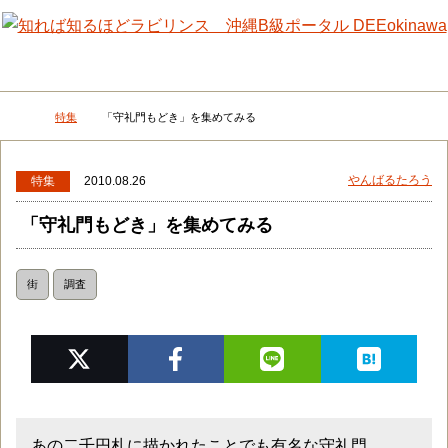
メニュー
検
特集
「守礼門もどき」を集めてみる
DEEokinawaトップ
やんばるたろう
特集
2010.08.26
「守礼門もどき」を集めてみる
街
調査
あの二千円札に描かれたことでも有名な守礼門。