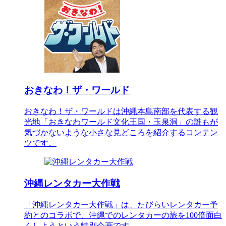
おきなわ！ザ・ワールド
おきなわ！ザ・ワールドは沖縄本島南部を代表する観
光地「おきなわワールド文化王国・玉泉洞」の誰もが
気づかないような小さな見どころを紹介するコンテン
ツです。
沖縄レンタカー大作戦
「沖縄レンタカー大作戦」は、たびらいレンタカー予
約とのコラボで、沖縄でのレンタカーの旅を100倍面白
くしようという特別企画です。