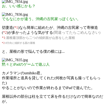
お、いい感じかも？
でもなにかが違う。沖縄の古民家っぽくない。
切妻造(
*1
)なら簡単に組めたが、沖縄の古民家って寄棟造
(
*2
)が多かったような気がする
(間違ってたらごめんなさい)
*1
:
屋根最頂部から二つの傾斜面が山形をした屋根
*2
:
4方向に傾斜する面の屋根
と、屋根の形で悩んでる僕の横には...
黙々とiPadのゲームで遊ぶ人
カメラマンのumihiko君。
作業場所と道具を貸してくれた(何枚か写真も撮ってもらっ
た)
やることがないので作業が終わるまでiPadで遊んでた。
屋根以外の部分は柱を立てて床を作るだけなので簡単なのだ
が。