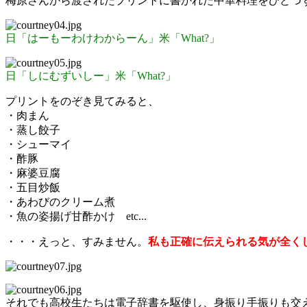
梅原さんから渡されたプリントに書かれた中華料理をひとつ
日「はーもーわけわからーん」米「What?」
日「しにむずいしー」米「What?」
プリントをのぞき見てみると、
・肉まん
・蒸し餃子
・シューマイ
・酢豚
・麻婆豆腐
・五目炒飯
・あわびのクリーム煮
・魚の姿揚げ甘酢かけ etc...
・・・えっと、すみません。
私も正確に伝えられる気が全く
それでも高校生たちは電子辞書を駆使し、身振り手振りも交