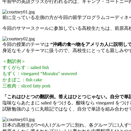
午前中の英語クラスが行われるのは、キャンプ・コートニー
前に立っている左側の方が今回の留学プログラムコーディネ
今回のサマースクールに参加している高校生たちは、前原高
今回の授業のテーマは
“沖縄の食べ物をアメリカ人に説明して
身近なモノをテーマに扱うので、高校生にとっても親しみや
＜翻訳例＞
すくがらす：salted fish
もずく：vinegared “Mozuku” seaweed
かまぼこ：fish cake
三枚肉：sliced fatty pork
「これはひとつの翻訳例。答えはひとつじゃない。自分で単
塩味ならあたまに salted をつける。酸味なら vinegared をつ
試験勉強のように丸暗記ではなく、自分で単語を組み合わせ
日本の高校生が5〜6人1グループに別れ、各グループに1人