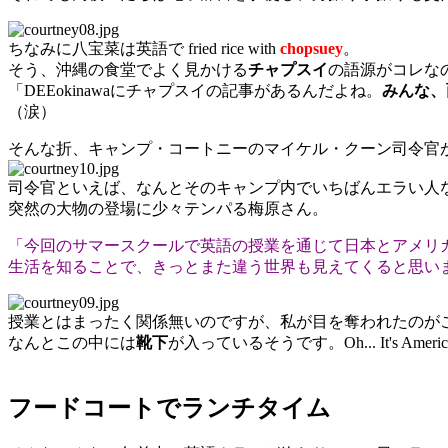
ちなみに八宝菜は英語で fried rice with
chopsuey
。
そう、沖縄の食堂でよく見かける
チャプスイ
の語源がコレな
「DEEokinawaにチャプスイの記事があるんだよね。
みんな、
（涙）
そんな折、キャンプ・コートニーのマイケル・クーン司令官
司令官といえば、なんとそのキャンプ内でいちばんエラい人
突然の大物の登場に少々テンパる梅原さん。
「今回のサマースクールで英語の授業を通じて日本とアメリ
生活を知ることで、きっとまた違う世界も見えてくると思い
授業とはまったく関係無いのですが、私が目を奪われたのが
なんとこの中には
靴下
が入っているそうです。Oh... It's American 
フードコートでランチタイム