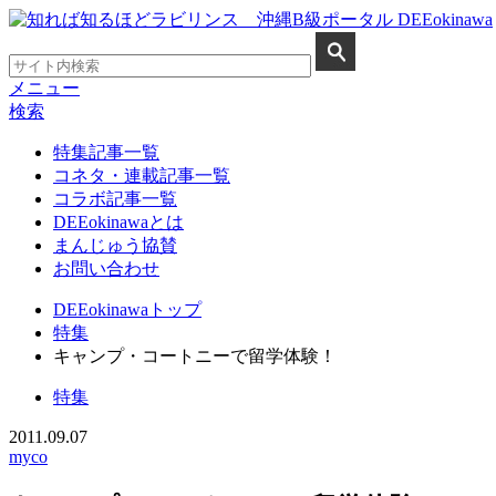
メニュー
検索
特集記事一覧
コネタ・連載記事一覧
コラボ記事一覧
DEEokinawaとは
まんじゅう協賛
お問い合わせ
DEEokinawaトップ
特集
キャンプ・コートニーで留学体験！
特集
2011.09.07
myco