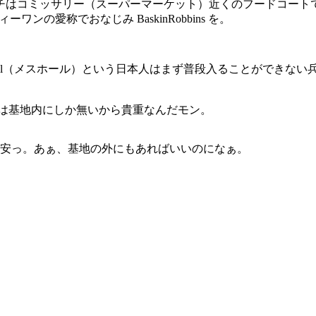
チはコミッサリー（スーパーマーケット）近くのフードコート
ティーワンの愛称でおなじみ BaskinRobbins を。
hall（メスホール）という日本人はまず普段入ることができな
には基地内にしか無いから貴重なんだモン。
。安っ。あぁ、基地の外にもあればいいのになぁ。
。