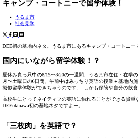
キャンプ・コートニーで留学体験！
うるま市
社会見学
DEE初の基地内ネタ。うるま市にあるキャンプ・コートニ
国内にいながら留学体験！？
夏休み真っ只中の8/15〜8/20の一週間、うるま市在住・
月〜土曜日の6日間、午前中はみっちり英語の授業＋基地内
擬似留学体験ができちゃうのです。 しかも保険や自分の飲
高校生にとってネイティブの英語に触れることができる貴重
DEEokinawa初の基地ネタですよー。
「三枚肉」を英語で？