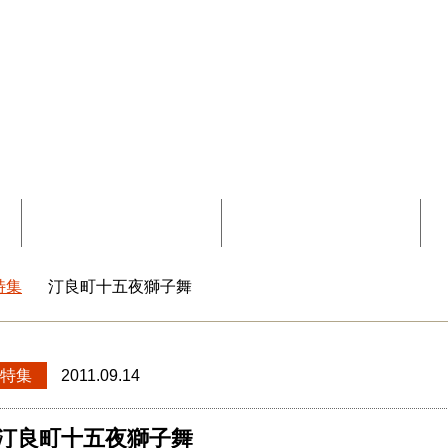
覧
コラボ記事一覧
DEEokinawaとは
特集
汀良町十五夜獅子舞
okinawaトップ
特集
2011.09.14
汀良町十五夜獅子舞