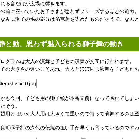
暴れる音だけが広場に響きます。
私の前に座っていたお子さまが思わずフリーズするほどの迫力
ちなみに獅子の毛の部分は糸芭蕉を染めたものだそうで、なん
静と動、思わず魅入られる獅子舞の動き
プログラムは大人の演舞と子どもの演舞が交互に行われます。
獅子の大きさの違いこそあれ、大人とほぼ同じ演舞を子どもた
しかも今回、子ども用の獅子頭が本番直前になって壊れてしま
のだそう。
練習用とはいえ大人用は大きくて重いので持って演舞するのは
汀良町獅子舞の次代の伝統の担い手が早くも育っているのです