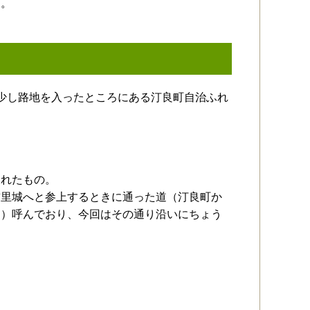
す。
少し路地を入ったところにある汀良町自治ふれ
られたもの。
首里城へと参上するときに通った道（汀良町か
に）呼んでおり、今回はその通り沿いにちょう