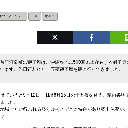
まつり／イベント
伝統
那覇市
首里汀良町の獅子舞は、沖縄各地に500頭以上存在する獅子
います。先日行われた十五夜獅子舞を観に行ってきました。
新暦でいうと9月12日、旧暦8月15日の十五夜を迎え、県内各
れました。
各地域ごとに行われる祭りはそれぞれに特色があり郷土色豊か
らい！