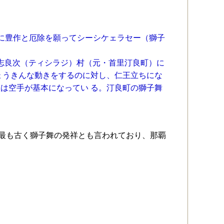
に豊作と厄除を願ってシーシケェラセー（獅子
ら汀志良次（ティシラジ）村（元・首里汀良町）に
ょうきんな動きをするのに対し、仁王立ちにな
は空手が基本になってい る。汀良町の獅子舞
も最も古く獅子舞の発祥とも言われており、那覇