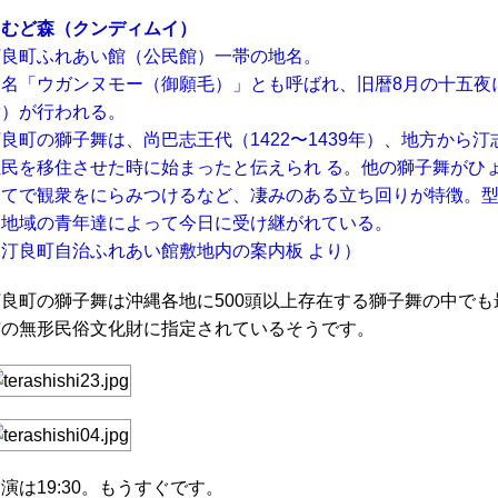
こむど森（クンディムイ）
汀良町ふれあい館（公民館）一帯の地名。
別名「ウガンヌモー（御願毛）」とも呼ばれ、旧暦8月の十五夜
舞）が行われる。
良町の獅子舞は、尚巴志王代（1422〜1439年）、地方か
住民を移住させた時に始まったと伝えられ る。他の獅子舞がひ
ってで観衆をにらみつけるなど、凄みのある立ち回りが特徴。型
は地域の青年達によって今日に受け継がれている。
（汀良町自治ふれあい館敷地内の案内板 より）
汀良町の獅子舞は沖縄各地に500頭以上存在する獅子舞の中で
市の無形民俗文化財に指定されているそうです。
演は19:30。もうすぐです。