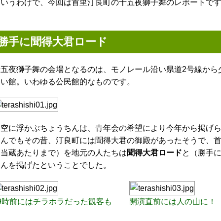
というわけで、今回は首里汀良町の十五夜獅子舞のレポートで
勝手に聞得大君ロード
十五夜獅子舞の会場となるのは、モノレール沿い県道2号線から
あい館。いわゆる公民館的なものです。
夜空に浮かぶちょうちんは、青年会の希望により今年から掲げ
なんでもその昔、汀良町には聞得大君の御殿があったそうで、
ら当蔵あたりまで）を地元の人たちは
聞得大君ロード
と（勝手
ちんを掲げたということでした。
19時前にはチラホラだった観客も
開演直前には人の山に！