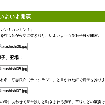
いよいよ開演
「カン！カンカン！」
鉦を打つ音が夜空に響き渡り、いよいよ十五夜獅子舞が開演。
獅子、登場！
旧村名「汀志良次（ティシラジ）」と書かれた鉦で獅子を操り
鉦の音にあわせて舞台狭しと動きまわる獅子。三線などの演奏