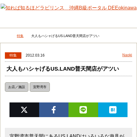
メニュー
検
特集
大人もハシャげるUS.LAND普天間店がアツい
DEEokinawaトップ
Naoki
特集
2012.03.16
大人もハシャげるUS.LAND普天間店がアツい
お店／施設
宜野湾市
宜野湾市普天間にあるUS.LANDはいろいろな遊具が