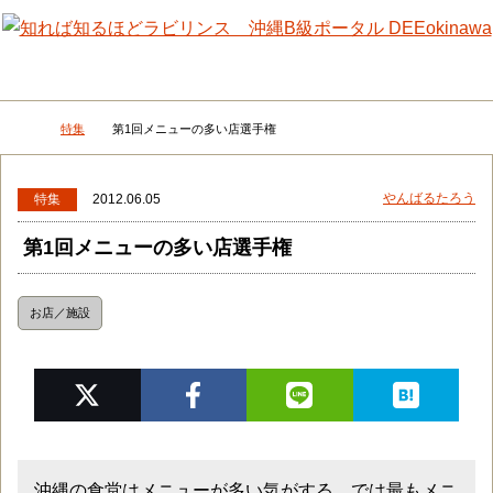
メニュー
検
特集
第1回メニューの多い店選手権
DEEokinawaトップ
やんばるたろう
特集
2012.06.05
第1回メニューの多い店選手権
お店／施設
沖縄の食堂はメニューが多い気がする。では最もメニ