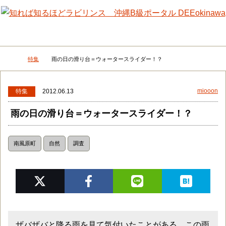
メニュー
検
特集
雨の日の滑り台＝ウォータースライダー！？
DEEokinawaトップ
miooon
特集
2012.06.13
雨の日の滑り台＝ウォータースライダー！？
南風原町
自然
調査
ザバザバと降る雨を見て気付いたことがある。この雨