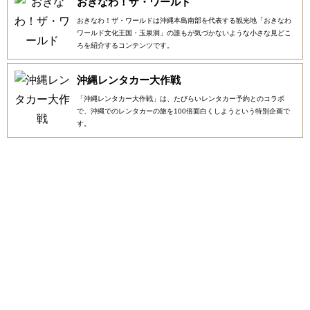
おきなわ！ザ・ワールド
おきなわ！ザ・ワールドは沖縄本島南部を代表する観光地「おきなわ
ワールド文化王国・玉泉洞」の誰もが気づかないような小さな見どこ
ろを紹介するコンテンツです。
沖縄レンタカー大作戦
「沖縄レンタカー大作戦」は、たびらいレンタカー予約とのコラボ
で、沖縄でのレンタカーの旅を100倍面白くしようという特別企画で
す。