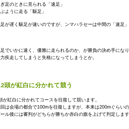
急ぎ足のときに見られる「速足」
飛ぶように走る「駆足」
並足が遅く駆足が速いのですが、ンマハラセーは中間の「速足
速足でいかに速く、優雅に走られるのか、が勝負の決め手にな
全力疾走してしまうと失格になってしまうとか。
2.2頭が紅白に分かれて競う
2頭が紅白に分かれてコースを往復して競います。
今回は会場の都合で100mを往復しますが、本来は200mぐら
ゴール後には審判がどちらが勝ちか赤白の旗を上げて判定しま