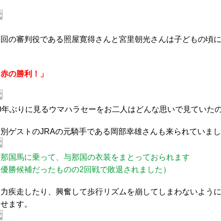
今回の審判役である照屋寛得さんと宮里朝光さんは子どもの頃
「赤の勝利！」
70年ぶりに見るウマハラセーをお二人はどんな思いで見ていた
特別ゲストのJRAの元騎手である岡部幸雄さんも来られていま
与那国馬に乗って、与那国の衣装をまとっておられます
（優勝候補だったものの2回戦で敗退されました）
全力疾走したり、興奮して歩行リズムを崩してしまわないよう
らせます。