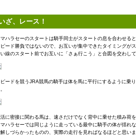
いざ、レース！
ンマハラセーのスタートは騎手同士がスタートの息を合わせる
スピード勝負ではないので、お互いが集中できたタイミングが
白い線のスタート前でお互いに「さぁ行こう」と合図を交わし
スピードを競うJRA競馬の騎手は体を馬に平行にするように乗
角。
生活に密接に関わる馬は、速さだけでなく背中に乗せた積み荷
ンマハラセーでは同じように走っている最中に騎手の体が揺れ
理解しづらかったものの、実際の走行を見ればなるほどと思い