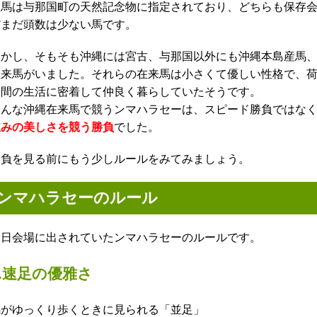
国馬は与那国町の天然記念物に指定されており、どちらも保存
だまだ頭数は少ない馬です。
しかし、そもそも沖縄には宮古、与那国以外にも沖縄本島産馬
在来馬がいました。それらの在来馬は小さくて優しい性格で、
人間の生活に密着して仲良く暮らしていたそうです。
そんな沖縄在来馬で競うンマハラセーは、スピード勝負ではな
並みの美しさを競う勝負
でした。
勝負を見る前にもう少しルールをみてみましょう。
ンマハラセーのルール
当日会場に出されていたンマハラセーのルールです。
1.速足の優雅さ
馬がゆっくり歩くときに見られる「並足」