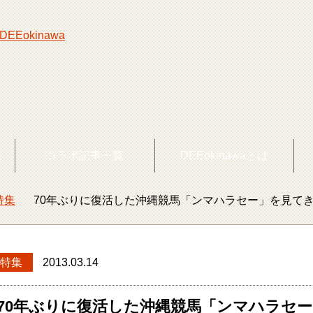
覧
コラボ記事一覧
DEEokinawaとは
特集
70年ぶりに復活した沖縄競馬「ンマハラセー」を見て
okinawaトップ
特集
2013.03.14
70年ぶりに復活した沖縄競馬「ンマハラセ