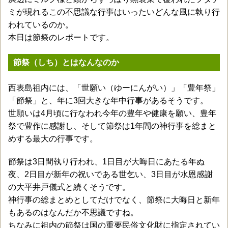
ミが現れるこの不思議な行事はいったいどんな風に執り行
われているのか。
本日は節祭のレポートです。
節祭（しち）とはなんなのか
西表島祖内には、「世願い（ゆーにんがい）」「豊年祭」
「節祭」と、年に3回大きな年中行事があるそうです。
世願いは4月頃に行なわれ今年の豊年や健康を願い、豊年
祭で豊作に感謝し、そして節祭は1年間の神行事を総まと
めする最大の行事です。
節祭は3日間執り行われ、1日目が大晦日にあたる年ぬ
夜、2日目が新年の祝いである世乞い、3日目が水恩感謝
の大平井戸儀式と続くそうです。
神行事の総まとめとしてだけでなく、節祭に大晦日と新年
もあるのはなんだか不思議ですね。
ちなみに祖内の節祭は国の重要民俗文化財に指定されてい