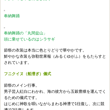
奉納舞踊
奉納舞踊の「丸間盆山」
頭に乗せているのはシラサギ
節祭の衣装は本当に色とりどりで華やかです。
鮮やかな衣装も弥勒世果報（みるくゆがふ）をもたらすと
されています。
フニクイヌ（船漕ぎ）儀式
節祭のメイン行事。
男子芸人紅白にわかれ、海の彼方から五穀豊穣を運んでく
るための儀式です。
はじめに神歌を唄いながらまわる神漕で1往復し、次に競
漕で2往復します。