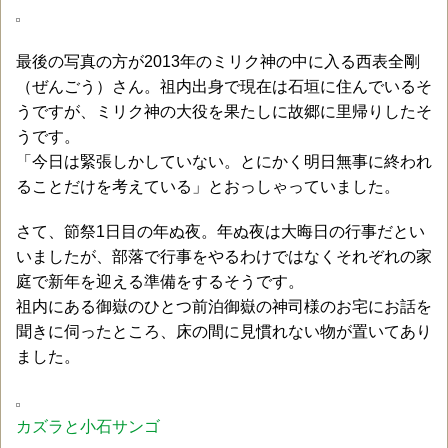
最後の写真の方が2013年のミリク神の中に入る西表全剛
（ぜんごう）さん。祖内出身で現在は石垣に住んでいるそ
うですが、ミリク神の大役を果たしに故郷に里帰りしたそ
うです。
「今日は緊張しかしていない。とにかく明日無事に終われ
ることだけを考えている」とおっしゃっていました。
さて、節祭1日目の年ぬ夜。年ぬ夜は大晦日の行事だとい
いましたが、部落で行事をやるわけではなくそれぞれの家
庭で新年を迎える準備をするそうです。
祖内にある御嶽のひとつ前泊御嶽の神司様のお宅にお話を
聞きに伺ったところ、床の間に見慣れない物が置いてあり
ました。
カズラと小石サンゴ