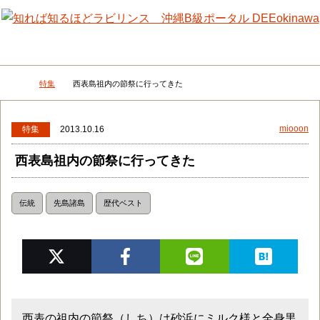
メニュー
検
特集
西表島祖内の節祭に行ってきた
DEEokinawaトップ
miooon
特集
2013.10.16
西表島祖内の節祭に行ってきた
伝統
先島諸島
歴代ベスト
西表の祖内の節祭（しち）は砂浜にミルク様と全身黒