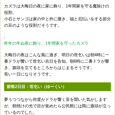
カズラは大晦日の夜に家に飾り、1年間家を守る魔除けの
役割。
小石とサンゴは家の中と外に撒き、福と厄払いをする節分
の豆のような役割だそうです。
昨年の年ぬ夜に飾り、1年間家を守ったカズラ
大晦日の夜はこんな風に過ぎ、明日の世乞いは朝4時に一
番ドラが響いて世乞い吉日を告知。朝6時に二番ドラが響
き、旗頭を立てるところからはじまるそうです。
長い一日になりそうです。
節祭2日目：世乞い（ゆーくい）
夢うつつながら何度かドラが響く音を聞いた気がします
が、朝焼けの光で目が覚めたら公民館には既に旗頭が立っ
ているのでした。