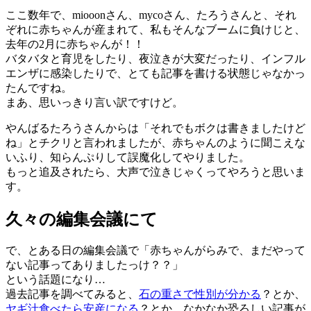
ここ数年で、miooonさん、mycoさん、たろうさんと、それ
ぞれに赤ちゃんが産まれて、私もそんなブームに負けじと、
去年の2月に赤ちゃんが！！
バタバタと育児をしたり、夜泣きが大変だったり、インフル
エンザに感染したりで、とても記事を書ける状態じゃなかっ
たんですね。
まあ、思いっきり言い訳ですけど。
やんばるたろうさんからは「それでもボクは書きましたけど
ね」とチクリと言われましたが、赤ちゃんのように聞こえな
いふり、知らんぷりして誤魔化してやりました。
もっと追及されたら、大声で泣きじゃくってやろうと思いま
す。
久々の編集会議にて
で、とある日の編集会議で「赤ちゃんがらみで、まだやって
ない記事ってありましたっけ？？」
という話題になり…
過去記事を調べてみると、
石の重さで性別が分かる
？とか、
ヤギ汁食べたら安産になる
？とか、なかなか恐ろしい記事が