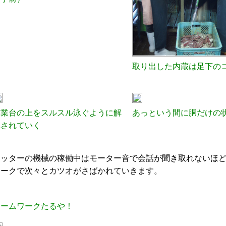
取り出した内蔵は足下の
作業台の上をスルスル泳ぐように解
あっという間に胴だけの
体されていく
カッターの機械の稼働中はモーター音で会話が聞き取れないほ
ワークで次々とカツオがさばかれていきます。
チームワークたるや！