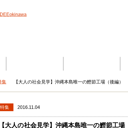
覧
コラボ記事一覧
DEEokinawaとは
特集
【大人の社会見学】沖縄本島唯一の鰹節工場（後編）
okinawaトップ
特集
2016.11.04
【大人の社会見学】沖縄本島唯一の鰹節工場