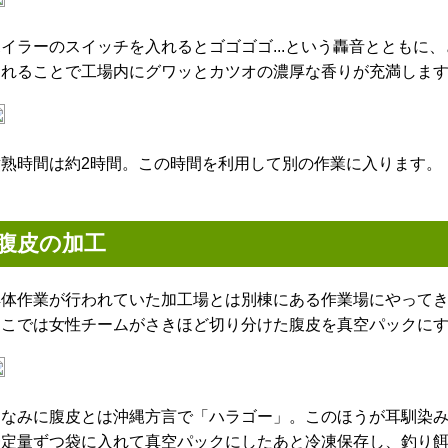
ボイラーのスイッチを入れるとゴゴゴゴ...という轟音とともに
されることで工場内にグワッとカツオの濃厚な香りが充満しま
煮熟時間は約2時間。この時間を利用して別の作業に入ります。
腹皮の加工
解体作業が行われていた加工場とは別棟にある作業場にやって
ここでは女性チームがさきほど切り分けた腹皮を真空パックに
ちなみに腹皮とは沖縄方言で「ハラゴー」。このほうが耳馴染
一定量ずつ袋に入れて真空パックにしたあと冷凍保存し、釣り