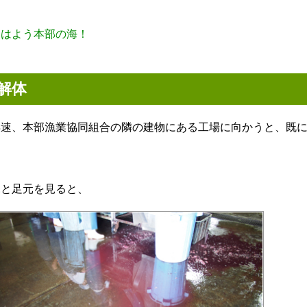
おはよう本部の海！
解体
早速、本部漁業協同組合の隣の建物にある工場に向かうと、既
ふと足元を見ると、