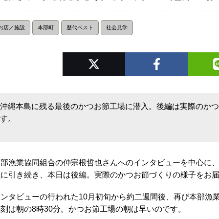
お店／施設
本部町
歴代ベスト
社会見学
沖縄本島に残る最後のかつお節工場に潜入。後編は実際のか
す。
本部漁業協同組合の仲宗根哲也さんへのインタビューを中心に
編
に引き続き、本日は後編。実際のかつお節づくりの様子をお
インタビューの行われた10月初旬から約二週間後、再び本部漁
時刻は朝の8時30分。かつお節工場の朝は早いのです。