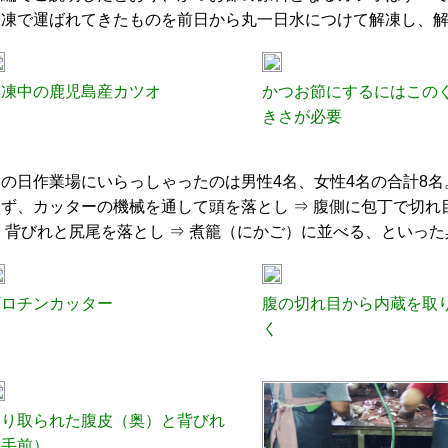
冷凍で運ばれてきたものを前日から丸一日水につけて解凍し、
解凍中の鹿児島産カツオ
かつお節にするにはこの
きさが必要
この日作業場にいらっしゃったのは男性4名、女性4名の合計8名
まず、カッターの機械を通して頭を落とし ⇒ 腹側に包丁で切れ
⇒ 背びれと尻尾を落とし ⇒ 煮籠（にかご）に並べる、といっ
ギロチンカッター
腹の切れ目から内蔵を取
く
切り取られた腹皮（奥）と背びれ
（手前）