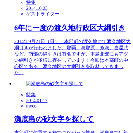
特集
2014.10.03
ゲストライター
6年に一度の渡久地行政区大綱引き
2014年9月21日（日）、本部町の渡久地にて渡久地区大
綱引きが行われました。那覇、与那原、糸満、喜屋武
など、南部の綱引きは有名ですが、本島北部にもアツ
い綱引きが多様に存在しています！今回は本部町の中
心区である、渡久地区の大綱引きを取材してきまし
た。
特集
2014.01.17
myco
瀬底島の砂文字を探して
本部町に位置する橋でつながった離島、瀬底島では毎