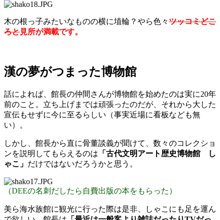
木の根っ子みたいなものの横に埴輪？やら色々
ツッコミどこ
ろと
見所が満載です。
漢の夢がつまった博物館
話によれば、館長の仲間さんが博物館を始めたのは実に20年
前のこと。立ち上げまでは頑張ったのだが、それから大した
宣伝もせずに今に至るらしい（事実近場に看板なども無
い）。
しかし、館長から直に骨董談義が聞けて、数々のコレクショ
ンを説明してもらえるのは
「古代文明アート歴史博物館 し
ゃこ」
だけではないだろうかと思う。
（DEEの名刺だしたら自費出版の本をもらった）
美ら海水族館に観光に行った際は是非、しゃこにも足を運ん
で欲しい。館長は
「最近は一般客より雑誌だったりTVだっ