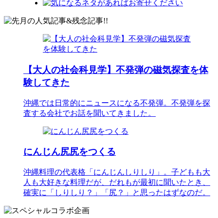
【大人の社会科見学】不発弾の磁気探査を体
験してきた
沖縄では日常的にニュースになる不発弾。不発弾を探
査する会社でお話を聞いてきました。
にんじん尻尻をつくる
沖縄料理の代表格「にんじんしりしり」。子どもも大
人も大好きな料理だが、だれもが最初に聞いたとき、
確実に「しりしり？」「尻？」と思ったはずなのだ。