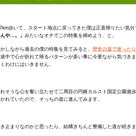
2.7km歩いて、スタート地点に戻ってきた僕は正直帰りたい気
たんや…。」
みたいなオチでこの特集を締めよう、と。
しかしながら過去の僕の特集を見てみると、
歴史の道で迷った
と途中で心が折れて帰るパターンが多い事に今更ながら気づき
書くわけにはいきません。
折れそうな心を奮い立たせて二周目の円錐カルスト国定公園遊
分かれていたので、そっちの道に進んでみます。
行き止まりなのかと思ったら、結構きちんと整備した道が続き