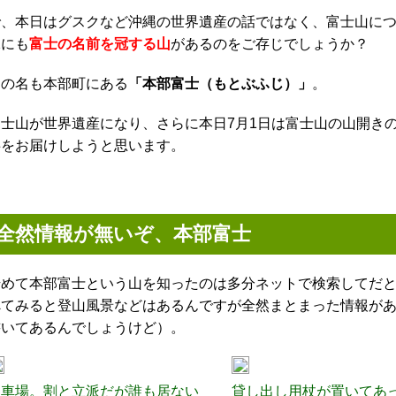
、本日はグスクなど沖縄の世界遺産の話ではなく、富士山について
縄にも
富士の名前を冠する山
があるのをご存じでしょうか？
その名も本部町にある
「本部富士（もとぶふじ）」
。
富士山が世界遺産になり、さらに本日7月1日は富士山の山開き
事をお届けしようと思います。
全然情報が無いぞ、本部富士
始めて本部富士という山を知ったのは多分ネットで検索してだ
べてみると登山風景などはあるんですが全然まとまった情報が
書いてあるんでしょうけど）。
駐車場。割と立派だが誰も居ない
貸し出し用杖が置いてあ