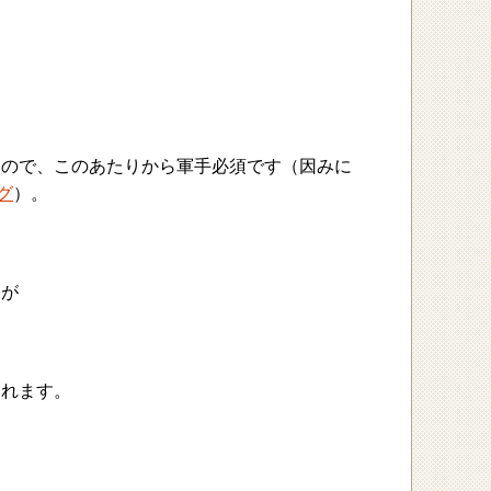
うので、このあたりから軍手必須です（因みに
グ
）。
すが
られます。