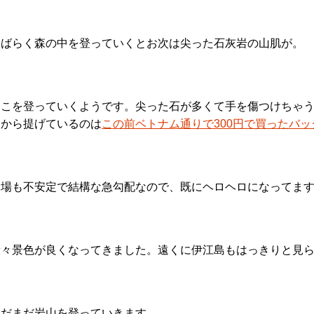
しばらく森の中を登っていくとお次は尖った石灰岩の山肌が。
ここを登っていくようです。尖った石が多くて手を傷つけちゃ
肩から提げているのは
この前ベトナム通りで300円で買ったバッ
足場も不安定で結構な急勾配なので、既にヘロヘロになってま
段々景色が良くなってきました。遠くに伊江島もはっきりと見
まだまだ岩山を登っていきます。