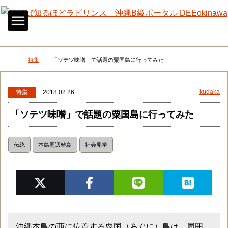
メニュー
検
特集
「ソテツ味噌」で話題の粟国島に行ってみた
DEEokinawaトップ
kudaka
特集
2018.02.26
「ソテツ味噌」で話題の粟国島に行ってみた
伝統
本島周辺離島
社会見学
沖縄本島の西に位置する粟国（あぐに）島は、周囲