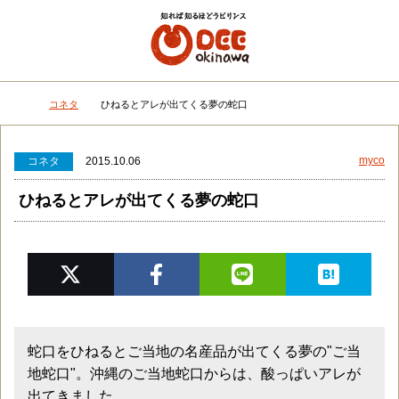
メニュー
検
コネタ
ひねるとアレが出てくる夢の蛇口
DEEokinawaトップ
myco
コネタ
2015.10.06
ひねるとアレが出てくる夢の蛇口
蛇口をひねるとご当地の名産品が出てくる夢の"ご当
地蛇口"。沖縄のご当地蛇口からは、酸っぱいアレが
出てきました。