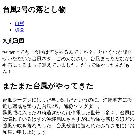
台風2号の落とし物
自然
調査
twitter上でも「今回は何をやるんですか？」といくつか問合
せいただいた台風ネタ。ごめんなさい。台風まっただなかは
毛布にくるまって震えていました。だって怖かったんだも
ん！
またまた台風がやってきた
台風シーズンにはまだ早い5月だというのに、沖縄地方に接
近し猛威を奮った台風2号。通称ソングダー。
暴風域に入った21時過ぎからは停電した世帯も多く、台風に
は慣れているはずの沖縄県民もさすがに恐怖を感じるほどの
強風が吹き荒れました。台風被害に遭われたみなさまにはお
見舞い申し上げます。