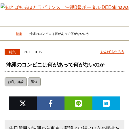
メニュー
検
特集
沖縄のコンビニは何があって何がないのか
DEEokinawaトップ
やんばるたろう
特集
2011.10.06
沖縄のコンビニは何があって何がないのか
お店／施設
調査
先日所用で沖縄から東京→新潟と出張というか帰省を