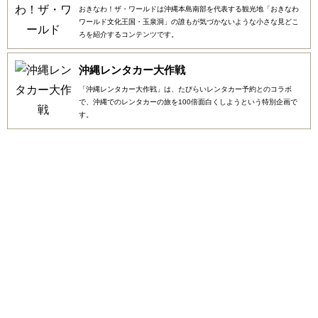
おきなわ！ザ・ワールドは沖縄本島南部を代表する観光地「おきなわ
ワールド文化王国・玉泉洞」の誰もが気づかないような小さな見どこ
ろを紹介するコンテンツです。
沖縄レンタカー大作戦
「沖縄レンタカー大作戦」は、たびらいレンタカー予約とのコラボ
で、沖縄でのレンタカーの旅を100倍面白くしようという特別企画で
す。