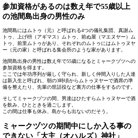
参加資格があるのは数え年で55歳以上
の池間島出身の男性のみ
池間島にはムトゥ（元）と呼ばれる4つの儀礼集団、真謝ム
トゥ、上げ枡（アギマス）ムトゥ、前ぬ屋（マエヌヤー）ム
トゥ、前里ムトゥがあり、それぞれのムトゥにはムトゥヌヤ
ー（元の家）と呼ばれる集会所のような家があります。
池間島出身の男性は数え年で55歳になるとミャークヅツへの
参加資格を得ます。
ここでは年功序列が厳しく守られ、新しく仲間入りした人達
は新入生と呼ばれ、朝の3時頃からムトゥヌヤーで酒席の準
備を整えたり、先輩の世話役など裏方の仕事をするのです。
そしてミャークヅツの間、男達はひたすらムトゥヌヤーで酒
を飲み、ひとときを過ごします。
この間は仕事も休み、島からも出ないのだそう。
ミャークヅツの期間中にしか入る事の
できない「大主（オハルズ）神社」