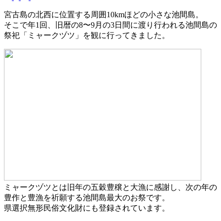
宮古島の北西に位置する周囲10kmほどの小さな池間島。
そこで年1回、旧暦の8〜9月の3日間に渡り行われる池間島の
祭祀「ミャークヅツ」を観に行ってきました。
ミャークヅツとは旧年の五穀豊穣と大漁に感謝し、次の年の
豊作と豊漁を祈願する池間島最大のお祭です。
県選択無形民俗文化財にも登録されています。