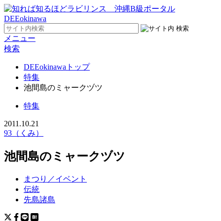
メニュー
検索
DEEokinawaトップ
特集
池間島のミャークヅツ
特集
2011.10.21
93（くみ）
池間島のミャークヅツ
まつり／イベント
伝統
先島諸島