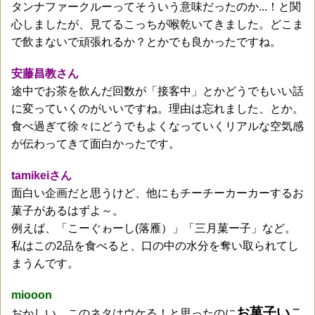
タンナファークルーってそういう意味だったのか...！と関
心しましたが、見てるこっちが喉乾いてきました。どこま
で飲まないで頑張れるか？とかでも良かったですね。
安藤昌教さん
途中でお茶を飲んだ回数が「接客中」とかどうでもいい話
に変っていくのがいいですね。理由は忘れました、とか。
食べ過ぎて徐々にどうでもよくなっていくリアルな空気感
が伝わってきて面白かったです。
tamikeiさん
面白い企画だと思うけど、他にもチーチーカーカーするお
菓子があるはずよ～。
例えば、「こーぐゎーし(落雁）」「三月菓ー子」など。
私はこの2品を食べると、口の中の水分を奪い取られてし
まうんです。
miooon
お菓子い
こ
おかしい。このネタはウケる！と思ったのに