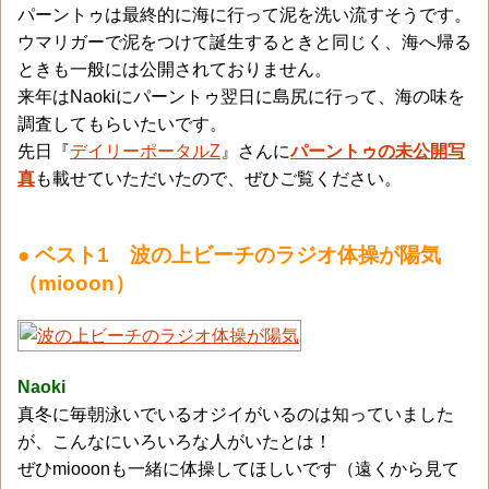
パーントゥは最終的に海に行って泥を洗い流すそうです。
ウマリガーで泥をつけて誕生するときと同じく、海へ帰る
ときも一般には公開されておりません。
来年はNaokiにパーントゥ翌日に島尻に行って、海の味を
調査してもらいたいです。
先日『
デイリーポータルZ
』さんに
パーントゥの未公開写
真
も載せていただいたので、ぜひご覧ください。
● ベスト1 波の上ビーチのラジオ体操が陽気
（miooon）
Naoki
真冬に毎朝泳いでいるオジイがいるのは知っていました
が、こんなにいろいろな人がいたとは！
ぜひmiooonも一緒に体操してほしいです（遠くから見て