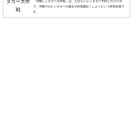
「沖縄レンタカー大作戦」は、たびらいレンタカー予約とのコラボ
で、沖縄でのレンタカーの旅を100倍面白くしようという特別企画で
す。