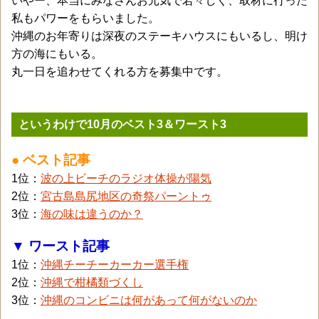
いやー、本当にみなさんお元気で若々しく、取材に行った
私もパワーをもらいました。
沖縄のお年寄りは深夜のステーキハウスにもいるし、明け
方の海にもいる。
丸一日を追わせてくれる方を募集中です。
というわけで10月のベスト3＆ワースト3
● ベスト記事
1位：
波の上ビーチのラジオ体操が陽気
2位：
宮古島島尻地区の奇祭パーントゥ
3位：
海の味は違うのか？
▼ ワースト記事
1位：
沖縄チーチーカーカー選手権
2位：
沖縄で柑橘類づくし
3位：
沖縄のコンビニは何があって何がないのか