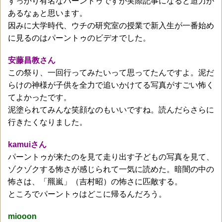
すっかり有名なパーントゥですが実際記事になると迫力が
あるなぁと思います。
因みに大学時代、ウチの研究室の授業で新入生が一番始め
に見るのはパーントゥのビデオでした。
安藤昌教さん
この祭り、一回行ってみたいって思ってたんですよ。泥だ
らけの神様が子供を全力で追いかけてる写真がすごい怖く
てよかったです。
泥塗られてみんな笑顔なのもいいですね。読んだらさらに
行きたくなりました。
kamuiさん
パーントゥが来たのを見て走り出す子どもの写真を見て、
ゾクゾクする怖さが感じられて一気に読めた。暗闇の中の
怖さは、「羆嵐」（吉村昭）の怖さに匹敵する。
ところでパーントゥはどこに帰るんだろう。
miooon