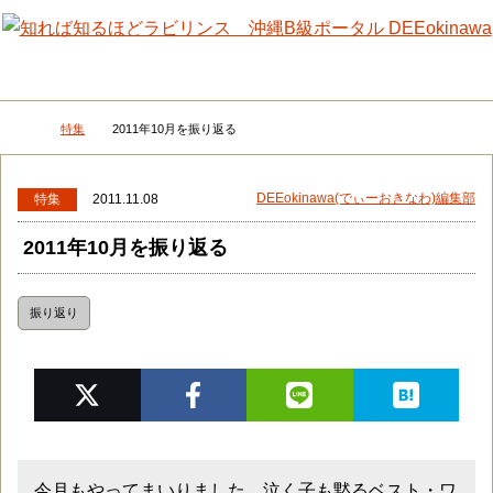
メニュー
検
特集
2011年10月を振り返る
DEEokinawaトップ
DEEokinawa(でぃーおきなわ)編集部
特集
2011.11.08
2011年10月を振り返る
振り返り
今月もやってまいりました、泣く子も黙るベスト・ワ