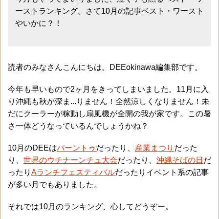
ーストランキング。さて10月の記事ベスト・ワースト
やいかに？！
読者のみなさんこんにちは。DEEokinawa編集部です。
今年も早いもので2ヶ月をきってしまいました。11月に入
り沖縄も秋が深ま...りません！全然涼しくなりません！未
だにクーラーが稼動し扇風機が全開の我が家です。この暑
さ一体どうなっているんでしょうかね？
10月のDEEは
パーントゥ
だったり、
産業まつり
だった
り、
世界のウチナーンチュ大会
だったり、
沖縄そばの日
だ
ったり
Aランチフェスティバル
だったりイベント系の記事
が多い月でもありました。
それでは10月のランキング、心してどうぞー。