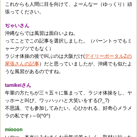
これからも人間に目を向けて、よーんなー（ゆっくり）頑
張ってください。
ぢゃいさん
沖縄ならでは風習は面白いよね。
ってことでこの記事を選択しました。（パーントゥでもミ
ャークヅツでもなく）
ラジオ体操の後で叫ぶのは大阪だけ(
デイリーポータルZの
尾張さんの記事
）だと思っていましたが、沖縄でも似たよ
うな風習があるのですね。
tamikeiさん
年輩の方たちが三々五々に集まって、ラジオ体操をし、ヤ
ッホーと叫び、ワッハッハと大笑いをする(?_?)
不思議、でも参加してみたい。心ひかれる、好奇心メラメ
ラの私です♪～0(^0^)
miooon