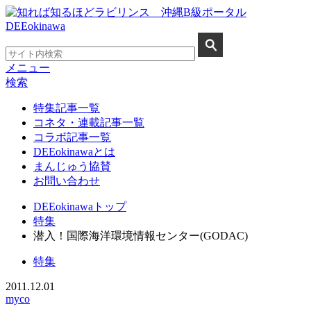
メニュー
検索
特集記事一覧
コネタ・連載記事一覧
コラボ記事一覧
DEEokinawaとは
まんじゅう協賛
お問い合わせ
DEEokinawaトップ
特集
潜入！国際海洋環境情報センター(GODAC)
特集
2011.12.01
myco