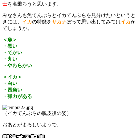
士
を名乗ろうと思います。
みなさんも魚てんぷらとイカてんぷらを見分けたいというと
きには、
イカ
の特徴を
サカナ
ぼって思い出してみては
イカ
が
でしょうか。
＜魚＞
・黒い
・でかい
・丸い
・やわらかい
＜イカ＞
・白い
・四角い
・弾力がある
（イカてんぷらの脱皮後の姿）
おあとがよろしいようで。