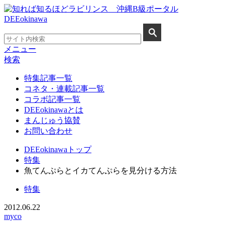
メニュー
検索
特集記事一覧
コネタ・連載記事一覧
コラボ記事一覧
DEEokinawaとは
まんじゅう協賛
お問い合わせ
DEEokinawaトップ
特集
魚てんぷらとイカてんぷらを見分ける方法
特集
2012.06.22
myco