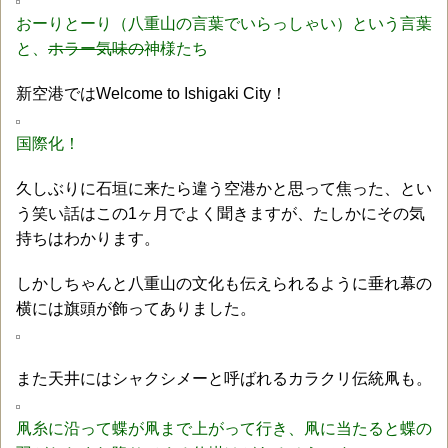
おーりとーり（八重山の言葉でいらっしゃい）という言葉
と、
ホラー気味の
神様たち
新空港ではWelcome to Ishigaki City！
国際化！
久しぶりに石垣に来たら違う空港かと思って焦った、とい
う笑い話はこの1ヶ月でよく聞きますが、たしかにその気
持ちはわかります。
しかしちゃんと八重山の文化も伝えられるように垂れ幕の
横には旗頭が飾ってありました。
また天井にはシャクシメーと呼ばれるカラクリ伝統凧も。
凧糸に沿って蝶が凧まで上がって行き、凧に当たると蝶の