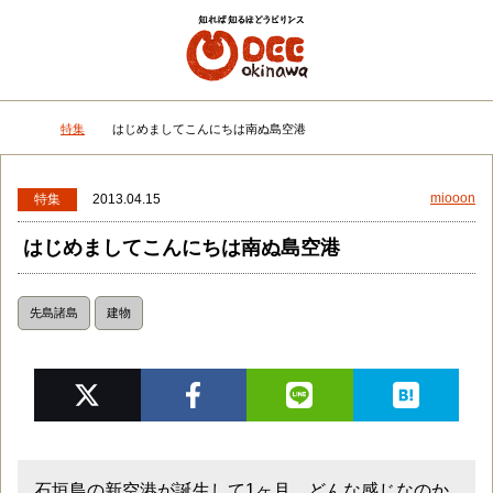
メニュー
検
特集
はじめましてこんにちは南ぬ島空港
DEEokinawaトップ
miooon
特集
2013.04.15
はじめましてこんにちは南ぬ島空港
先島諸島
建物
石垣島の新空港が誕生して1ヶ月。どんな感じなのか