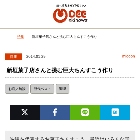
メニュー
検
特集
新垣菓子店さんと挑む巨大ちんすこう作り
DEEokinawaトップ
miooon
特集
2014.01.29
新垣菓子店さんと挑む巨大ちんすこう作り
お店／施設
歴代ベスト
調理
沖縄を代表するお菓子ちんすこう。最近はいろんな形