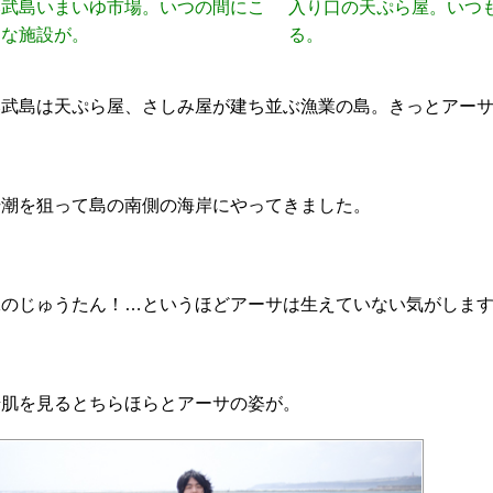
奥武島いまいゆ市場。いつの間にこ
入り口の天ぷら屋。いつ
んな施設が。
る。
奥武島は天ぷら屋、さしみ屋が建ち並ぶ漁業の島。きっとアー
干潮を狙って島の南側の海岸にやってきました。
緑のじゅうたん！…というほどアーサは生えていない気がしま
岩肌を見るとちらほらとアーサの姿が。