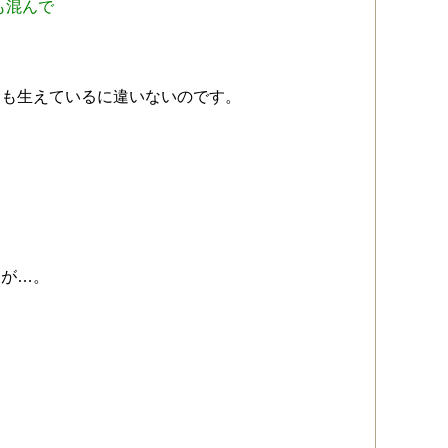
も混んで
サも生えているに違いないのです。
すが…。