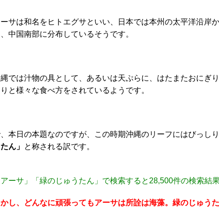
アーサは和名をヒトエグサといい、日本では本州の太平洋沿岸
島、中国南部に分布しているそうです。
沖縄では汁物の具として、あるいは天ぷらに、はたまたおにぎ
たりと様々な食べ方をされているようです。
で、本日の本題なのですが、この時期沖縄のリーフにはびっし
うたん」
と称される訳です。
アーサ」「緑のじゅうたん」で検索すると28,500件の検索結
しかし、どんなに頑張ってもアーサは所詮は海藻。緑のじゅう