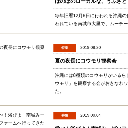
ほのぼのローカルな、うふざと
毎年旧暦12月8日に行われる沖縄
われている南城市大里で、ムーチ
2019.09.20
特集
夏の夜長にコウモリ観察会
沖縄には8種類のコウモリがいるら
ウモリ」を観察する会がおきなわ
た。
2019.09.04
特集