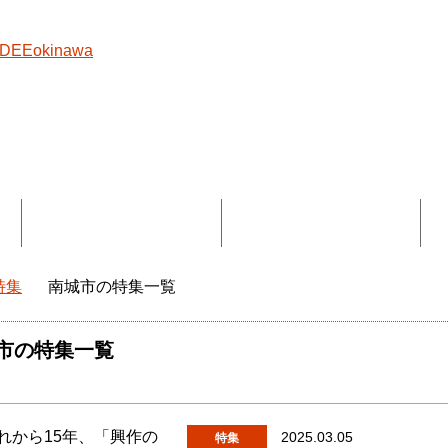
覧
コラボ記事一覧
DEEokinawaとは
特集
南城市の特集一覧
okinawaトップ
市の特集一覧
2025.03.05
特集