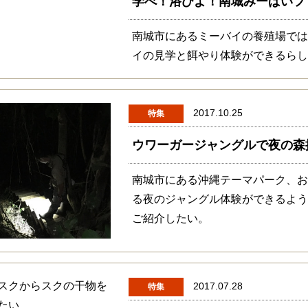
学べ！浴びよ！南城みーばいフ
南城市にあるミーバイの養殖場で
イの見学と餌やり体験ができるら
2017.10.25
特集
ウワーガージャングルで夜の森
南城市にある沖縄テーマパーク、
る夜のジャングル体験ができるよ
ご紹介したい。
2017.07.28
特集