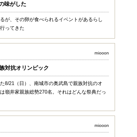
の味がした
べるが、その卵が食べられるイベントがあるらし
に行ってきた
miooon
親族対抗オリンピック
た8/21（日）、南城市の奥武島で親族対抗のオ
は嶺井家親族総勢270名。それはどんな祭典だっ
miooon