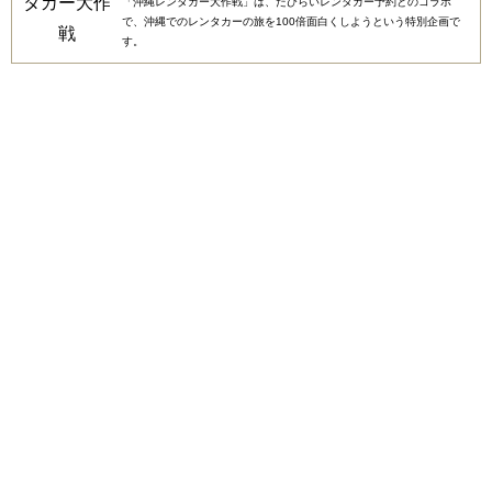
「沖縄レンタカー大作戦」は、たびらいレンタカー予約とのコラボ
で、沖縄でのレンタカーの旅を100倍面白くしようという特別企画で
す。