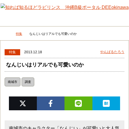
メニュー
検
特集
なんじいはリアルでも可愛いのか
DEEokinawaトップ
やんばるたろう
特集
2013.12.18
なんじいはリアルでも可愛いのか
南城市
調査
南城市のキャラクター「なんじい」が可愛いと大人気