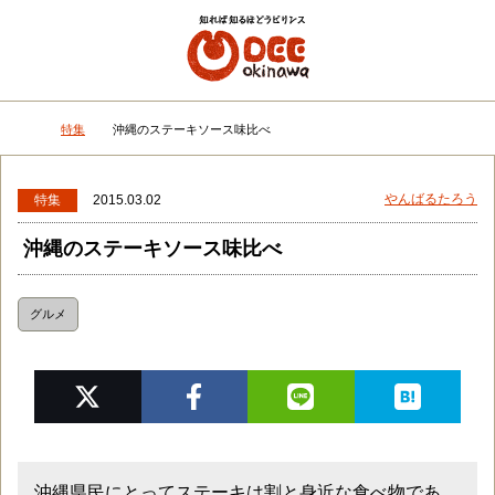
メニュー
検
特集
沖縄のステーキソース味比べ
DEEokinawaトップ
やんばるたろう
特集
2015.03.02
沖縄のステーキソース味比べ
グルメ
沖縄県民にとってステーキは割と身近な食べ物であ