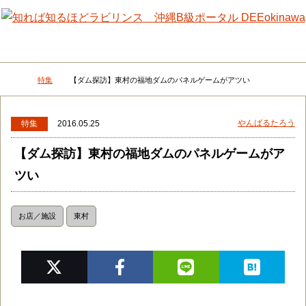
メニュー
検
特集
【ダム探訪】東村の福地ダムのパネルゲームがアツい
DEEokinawaトップ
やんばるたろう
特集
2016.05.25
【ダム探訪】東村の福地ダムのパネルゲームがア
ツい
お店／施設
東村