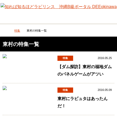
メニュー
検
特集
東村の特集一覧
DEEokinawaトップ
東村の特集一覧
2016.05.25
特集
【ダム探訪】東村の福地ダム
のパネルゲームがアツい
2016.05.09
特集
東村にラピュタはあったん
だ！