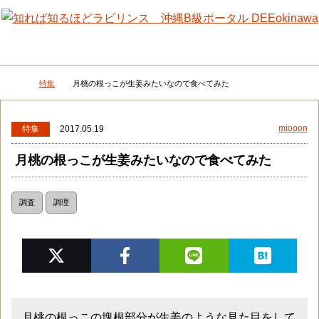
メニュー
検
特集
月桃の根っこが生姜みたいなので食べてみた
DEEokinawaトップ
miooon
特集
2017.05.19
月桃の根っこが生姜みたいなので食べてみた
調査
調理
月桃の根っこの塊根部分が生姜のような見た目をして