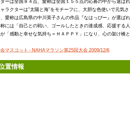
クターは全国８４点、愛称は全国１５５点の応募の中から選ば
キャラクターは"太陽と海"をモチーフに、大胆な色使いで元気
品、愛称は広島県の中川英子さんの作品『なはっぴー』が選ば
愛称には「自己との戦い、ゴールしたときの達成感、応援する
人が「感動と幸せな気持ち＝ＨＡＰＰＹ」になり、心の架け橋
会マスコット - NAHAマラソン第25回大会 2009/12/6
位置情報