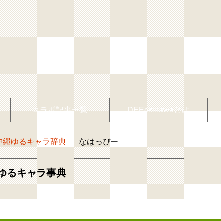
覧
コラボ記事一覧
DEEokinawaとは
沖縄ゆるキャラ辞典
なはっぴー
okinawaトップ
ゆるキャラ事典