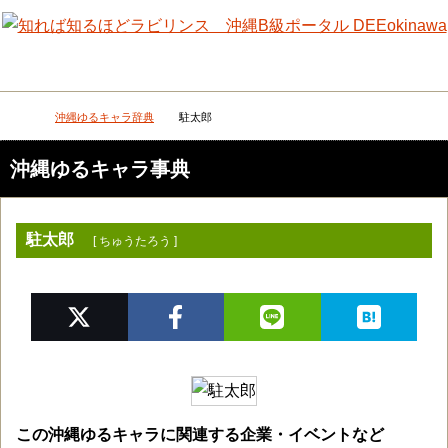
メニュー
検
沖縄ゆるキャラ辞典
駐太郎
DEEokinawaトップ
沖縄ゆるキャラ事典
駐太郎
[ ちゅうたろう ]
この沖縄ゆるキャラに関連する企業・イベントなど