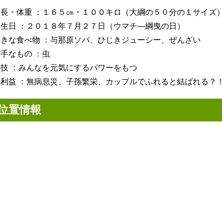
身長・体重 ：１６５㎝・１００キロ（大綱の５０分の１サイズ
誕生日 ：２０１８年７月２７日（ウマチ―綱曳の日）
好きな食べ物 ：与那原ソバ、ひじきジューシー、ぜんざい
手なもの ：虫
特技 ：みんなを元気にするパワーをもつ
御利益 ：無病息災、子孫繁栄、カップルでふれると結ばれる？
位置情報