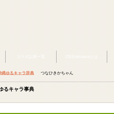
覧
コラボ記事一覧
DEEokinawaとは
沖縄ゆるキャラ辞典
つなひきかちゃん
okinawaトップ
ゆるキャラ事典