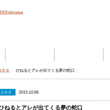
覧
コラボ記事一覧
DEEokinawaとは
コネタ
ひねるとアレが出てくる夢の蛇口
okinawaトップ
コネタ
2015.10.06
ひねるとアレが出てくる夢の蛇口