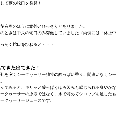
そして夢の蛇口を発見！
店舗右奥のほうに意外とひっそりとありました。
このときは中央の蛇口のみ稼働していました（両側には「休止
さっそく蛇口をひねると・・・
出てきた出てきた！
鼻孔を突くシークヮーサー独特の酸っぱい香り。間違いなくシ
た。
飲んでみると、キリッと酸っぱくほろ苦みも感じられる爽やか
シークヮーサーの原液ではなく、水で薄めてシロップを足したも
シークヮーサージュースです。